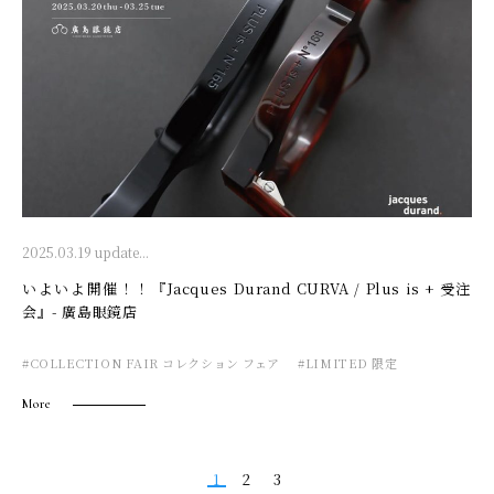
2025.03.19 update...
いよいよ開催！！『Jacques Durand CURVA / Plus is + 受注
会』- 廣島眼鏡店
#COLLECTION FAIR コレクション フェア
#LIMITED 限定
More
1
2
3