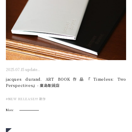
2025.07.15 update...
jacques durand. ART BOOK作品『Timeless: Two
Perspectives』- 廣島眼鏡店
#NEW RELEASE!!! 新作
More