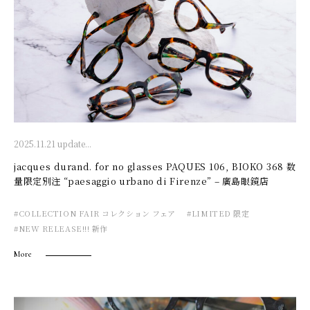
2025.11.21 update...
jacques durand. for no glasses PAQUES 106, BIOKO 368 数
量限定別注 “paesaggio urbano di Firenze” – 廣島眼鏡店
#COLLECTION FAIR コレクション フェア
#LIMITED 限定
#NEW RELEASE!!! 新作
More