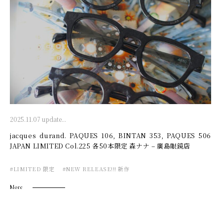
2025.11.07 update...
jacques durand. PAQUES 106, BINTAN 353, PAQUES 506
JAPAN LIMITED Col.225 各50本限定 森ナナ – 廣島眼鏡店
#LIMITED 限定
#NEW RELEASE!!! 新作
More