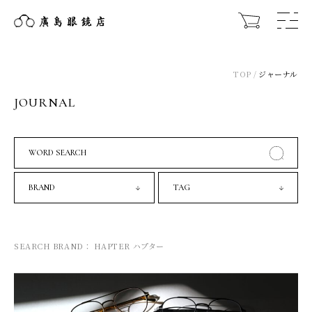
TOP
ジャーナル
JOURNAL
WORD SEARCH
BRAND
TAG
SEARCH BRAND： HAPTER ハプター