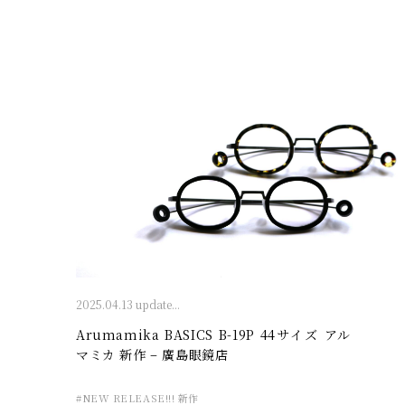
2025.04.13 update...
Arumamika BASICS B-19P 44サイズ アル
マミカ 新作 – 廣島眼鏡店
#NEW RELEASE!!! 新作