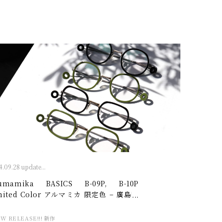
.09.28 update...
umamika BASICS B-09P, B-10P
mited Color アルマミカ 限定色 – 廣島眼
店
W RELEASE!!! 新作