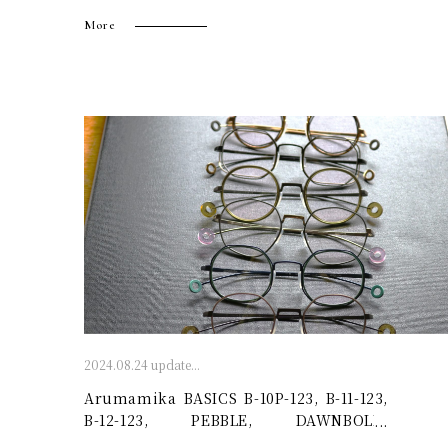
More
2024.08.24 update...
Arumamika BASICS B-10P-123, B-11-123,
B-12-123, PEBBLE, DAWNBOLD,
POLYPHONY – 廣島眼鏡店