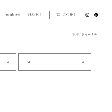
no glasses
SERVICE
ONLINE
TOP
ジャーナル
TAG