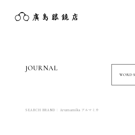
JOURNAL
WORD 
SEARCH BRAND： Arumamika アルマミカ