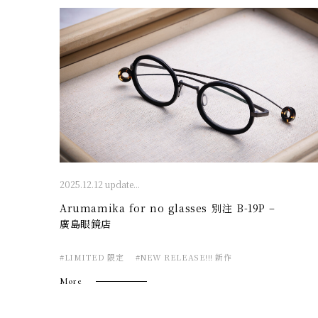
2025.12.12 update...
Arumamika for no glasses 別注 B-19P –
廣島眼鏡店
#LIMITED 限定
#NEW RELEASE!!! 新作
More