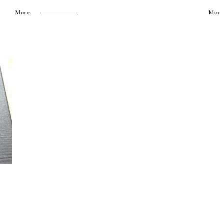
More
Mor