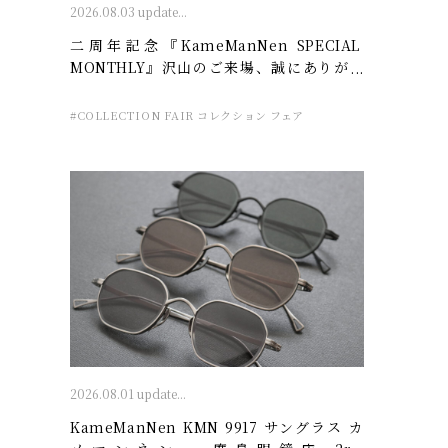
2026.08.03 update...
二周年記念『KameManNen SPECIAL
MONTHLY』沢山のご来場、誠にありがと
うございました。- 廣島眼鏡店 2nd
ANNIVERSARY
#COLLECTION FAIR コレクション フェア
2026.08.01 update...
KameManNen KMN 9917 サングラス カ