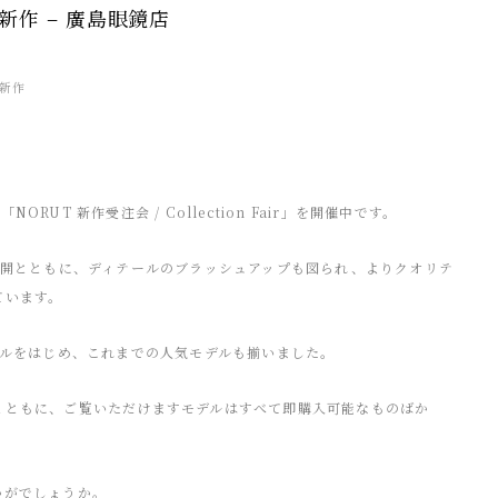
6新作 – 廣島眼鏡店
 新作
T 新作受注会 / Collection Fair」を開催中です。
展開とともに、ディテールのブラッシュアップも図られ、よりクオリテ
ています。
デルをはじめ、これまでの人気モデルも揃いました。
とともに、
ご覧いただけますモデルはすべて即購入可能なものばか
かがでしょうか。