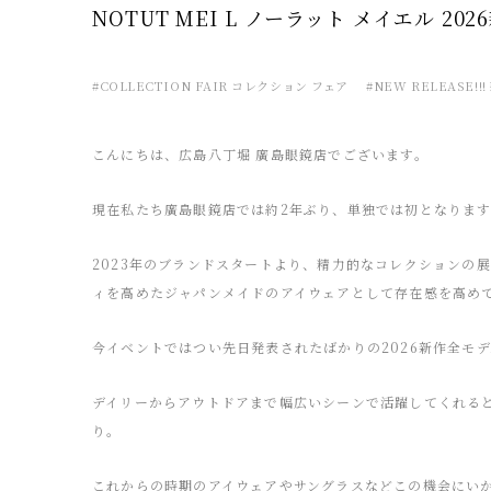
NOTUT MEI L ノーラット メイエル 202
#COLLECTION FAIR コレクション フェア
#NEW RELEASE!!!
こんにちは、広島八丁堀 廣島眼鏡店でございます。
現在私たち廣島眼鏡店では約2年ぶり、単独では初となります「NORU
2023年のブランドスタートより、精力的なコレクションの
ィを高めたジャパンメイドのアイウェアとして存在感を高め
今イベントではつい先日発表されたばかりの2026新作全モ
デイリーからアウトドアまで幅広いシーンで活躍してくれる
り。
これからの時期のアイウェアやサングラスなどこの機会にい