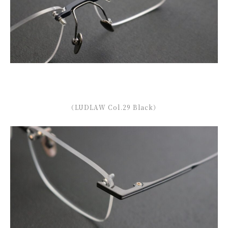
（LUDLAW Col.29 Black）