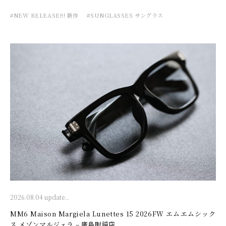
#NEW RELEASE!!! 新作
#SUNGLASSES サングラス
2026.08.04 update...
MM6 Maison Margiela Lunettes 15 2026FW エムエムシック
ス メゾンマルジェラ – 廣島眼鏡店