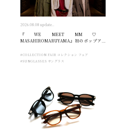
2026.08.08 update...
『WE MEET MM♡
MASAHIROMARUYAMA』初のポップアッ
プ開催 – 廣島眼鏡店
#COLLECTION FAIR コレクション フェア
#SUNGLASSES サングラス