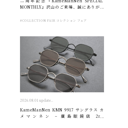
二周年記念『KameManNen SPECIAL
MONTHLY』沢山のご来場、誠にありがと
うございました。- 廣島眼鏡店 2nd
ANNIVERSARY
#COLLECTION FAIR コレクション フェア
2026.08.01 update...
KameManNen KMN 9917 サングラス カ
メマンネン – 廣島眼鏡店 2nd
ANNIVERSARY