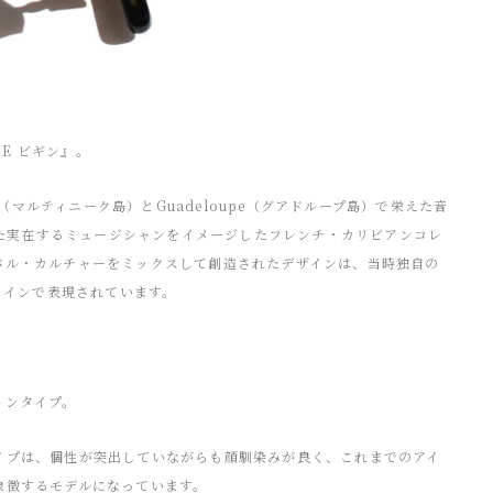
NE ビギン』。
e（マルティニーク島）とGuadeloupe（グアドループ島）で栄えた音
躍した実在するミュージシャンをイメージしたフレンチ・カリビアンコレ
バル・カルチャーをミックスして創造されたデザインは、当時独自の
ラインで表現されています。
トンタイプ。
イプは、個性が突出していながらも顔馴染みが良く、これまでのアイ
象徴するモデルになっています。