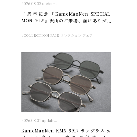
2026.08.03 update...
二周年記念『KameManNen SPECIAL
MONTHLY』沢山のご来場、誠にありがと
うございました。- 廣島眼鏡店 2nd
ANNIVERSARY
#COLLECTION FAIR コレクション フェア
2026.08.01 update...
KameManNen KMN 9917 サングラス カ