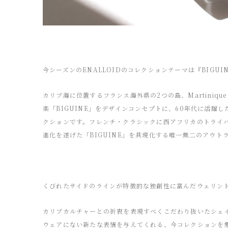
今シーズンのENALLOIDのコレクションテーマは『BIGUI
カリブ海に位置するフランス海外県の2つの島、Martiniqu
楽「BIGUINE」をデザインコンセプトに、60年代に活
クションです。フレンチ・クラシックに西アフリカのトライ
進化を遂げた「BIGUINE」を具現化する唯一無二のアウト
くびれたサイドのラインが特徴的な独創性に富んだウェリン
カリブカルチャーとの折衷を表現すべくこだわり抜いたシェ
ウェアにない新たな表情を与えてくれる、今コレクションを