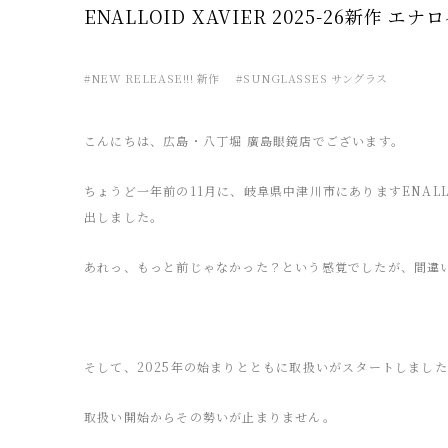
ENALLOID XAVIER 2025-26新作 
#NEW RELEASE!!! 新作
#SUNGLASSES サングラス
こんにちは、広島・八丁堀 廣島眼鏡店でございます。
ちょうど一年前の11月に、岐阜県中津川市にありますENAL
出しました。
あれっ、もっと前じゃなかった？という感覚でしたが、間違
そして、2025年の始まりとともに取扱いがスタートしました新
取扱い開始からその勢いが止まりません。