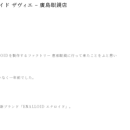
エナロイド ザヴィエ – 廣島眼鏡店
LOIDを製作するファクトリー 恵那眼鏡に行って来たことをふと思い
いなく一年前でした。
ブランド「ENALLOID エナロイド」。