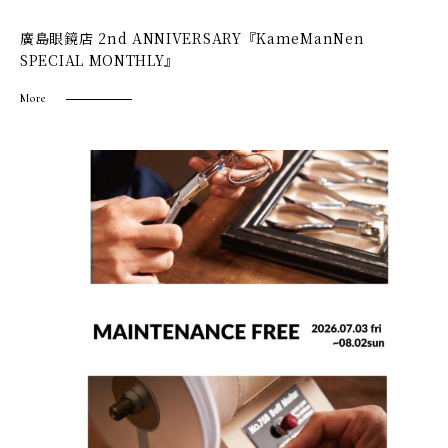
廣島眼鏡店 2nd ANNIVERSARY『KameManNen
SPECIAL MONTHLY』
More