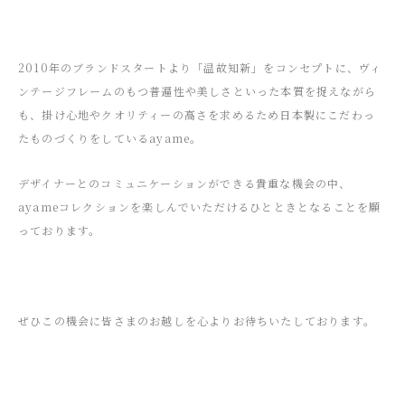
2010年のブランドスタートより「温故知新」をコンセプトに、ヴィ
ンテージフレームのもつ普遍性や美しさといった本質を捉えながら
も、掛け心地やクオリティーの高さを求めるため日本製にこだわっ
たものづくりをしているayame。
デザイナーとのコミュニケーションができる貴重な機会の中、
ayameコレクションを楽しんでいただけるひとときとなることを願
っております。
ぜひこの機会に皆さまのお越しを心よりお待ちいたしております。