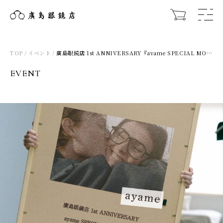
TOP
イベント
廣島眼鏡店 1st ANNIVERSARY『ayame SPECIAL MONTHLY』
EVENT